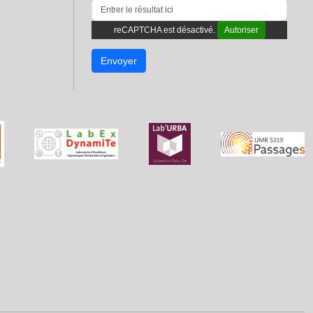
reCAPTCHA est désactivé.
Autoriser
Envoyer