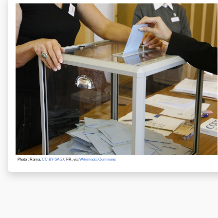
Photo : Rama,
CC BY-SA 2.0
FR, via
Wikimedia Commons