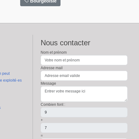
Bourgeoisie
Nous contacter
Nom et prénom
Adresse mail
n peut
re exploité·es
Message
Combien font :
s
+
=