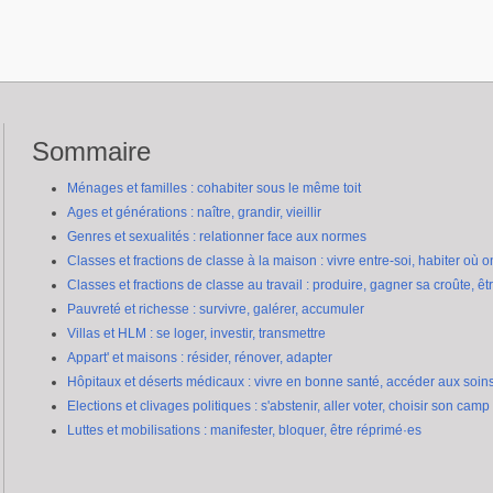
Sommaire
Ménages et familles : cohabiter sous le même toit
Ages et générations : naître, grandir, vieillir
Genres et sexualités : relationner face aux normes
Classes et fractions de classe à la maison : vivre entre-soi, habiter où o
Classes et fractions de classe au travail : produire, gagner sa croûte, êt
Pauvreté et richesse : survivre, galérer, accumuler
Villas et HLM : se loger, investir, transmettre
Appart' et maisons : résider, rénover, adapter
Hôpitaux et déserts médicaux : vivre en bonne santé, accéder aux soin
Elections et clivages politiques : s'abstenir, aller voter, choisir son camp
Luttes et mobilisations : manifester, bloquer, être réprimé·es