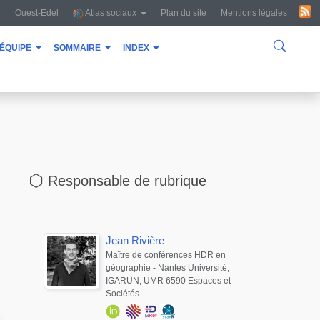
Ouest-Edel
Atlas sociaux
Plan du site
Mentions légales
équipe
sommaire
index
Responsable de rubrique
Jean
Rivière
Maître de conférences HDR en
géographie - Nantes Université,
IGARUN, UMR 6590 Espaces et
Sociétés