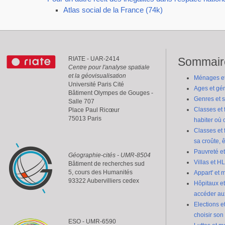
Atlas social de la France (74k)
RIATE - UAR-2414
Sommair
Centre pour l'analyse spatiale
et la géovisualisation
Ménages et 
Université Paris Cité
Ages et géné
Bâtiment Olympes de Gouges -
Genres et s
Salle 707
Classes et 
Place Paul Ricœur
75013 Paris
habiter où 
Classes et 
sa croûte, 
Pauvreté et
Géographie-cités - UMR-8504
Villas et HL
Bâtiment de recherches sud
5, cours des Humanités
Appart' et 
93322 Aubervilliers cedex
Hôpitaux et
accéder au
Elections et
choisir so
ESO - UMR-6590