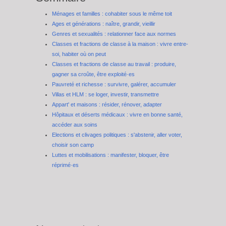
Ménages et familles : cohabiter sous le même toit
Ages et générations : naître, grandir, vieillir
Genres et sexualités : relationner face aux normes
Classes et fractions de classe à la maison : vivre entre-
soi, habiter où on peut
Classes et fractions de classe au travail : produire,
gagner sa croûte, être exploité·es
Pauvreté et richesse : survivre, galérer, accumuler
Villas et HLM : se loger, investir, transmettre
Appart' et maisons : résider, rénover, adapter
Hôpitaux et déserts médicaux : vivre en bonne santé,
accéder aux soins
Elections et clivages politiques : s'abstenir, aller voter,
choisir son camp
Luttes et mobilisations : manifester, bloquer, être
réprimé·es