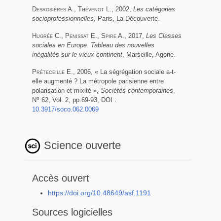
Desrosières A.
,
Thévenot L.
, 2002,
Les catégories
socioprofessionnelles
, Paris, La Découverte.
Hugrée C.
,
Penissat E.
,
Spire A.
, 2017,
Les Classes
sociales en Europe. Tableau des nouvelles
inégalités sur le vieux continent
, Marseille, Agone.
Préteceille E.
, 2006, « La ségrégation sociale a-t-
elle augmenté ? La métropole parisienne entre
polarisation et mixité »,
Sociétés contemporaines
,
o
N
62, Vol. 2, pp.69-93, DOI :
10.3917/soco.062.0069
Science ouverte
Accès ouvert
https://doi.org/10.48649/asf.1191
Sources logicielles