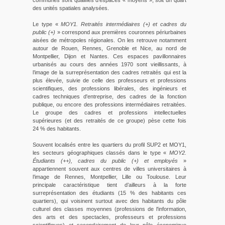
communes sont qualifiés d’espaces « moyens », soit un quart
des unités spatiales analysées.
Le type «
MOY1. Retraités intermédiaires (+) et cadres du
public (+)
» correspond aux premières couronnes périurbaines
aisées de métropoles régionales. On les retrouve notamment
autour de Rouen, Rennes, Grenoble et Nice, au nord de
Montpellier, Dijon et Nantes. Ces espaces pavillonnaires
urbanisés au cours des années 1970 sont vieillissants, à
l’image de la surreprésentation des cadres retraités qui est la
plus élevée, suivie de celle des professeurs et professions
scientifiques, des professions libérales, des ingénieurs et
cadres techniques d'entreprise, des cadres de la fonction
publique, ou encore des professions intermédiaires retraitées.
Le groupe des cadres et professions intellectuelles
supérieures (et des retraités de ce groupe) pèse cette fois
24 % des habitants.
Souvent localisés entre les quartiers du profil SUP2 et MOY1,
les secteurs géographiques classés dans le type «
MOY2.
Étudiants (++), cadres du public (+) et employés
»
appartiennent souvent aux centres de villes universitaires à
l’image de Rennes, Montpellier, Lille ou Toulouse. Leur
principale caractéristique tient d’ailleurs à la forte
surreprésentation des étudiants (15 % des habitants ces
quartiers), qui voisinent surtout avec des habitants du pôle
culturel des classes moyennes (professions de l'information,
des arts et des spectacles, professeurs et professions