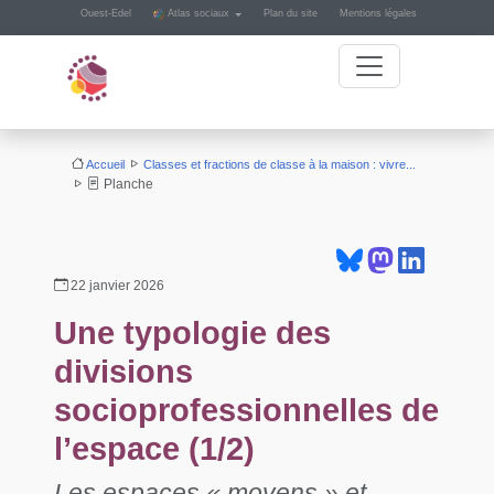
Panneau de gestion des cookies
Ouest-Edel
Atlas sociaux
Plan du site
Mentions légales
Accueil
Classes et fractions de classe à la maison : vivre...
Planche
22 janvier 2026
Une typologie des
divisions
socioprofessionnelles de
l’espace (1/2)
Les espaces « moyens » et