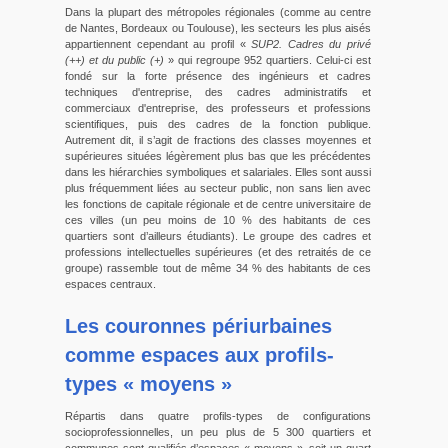
Dans la plupart des métropoles régionales (comme au centre
de Nantes, Bordeaux ou Toulouse), les secteurs les plus aisés
appartiennent cependant au profil «
SUP2. Cadres du privé
(++) et du public (+)
» qui regroupe 952 quartiers. Celui-ci est
fondé sur la forte présence des ingénieurs et cadres
techniques d'entreprise, des cadres administratifs et
commerciaux d'entreprise, des professeurs et professions
scientifiques, puis des cadres de la fonction publique.
Autrement dit, il s’agit de fractions des classes moyennes et
supérieures situées légèrement plus bas que les précédentes
dans les hiérarchies symboliques et salariales. Elles sont aussi
plus fréquemment liées au secteur public, non sans lien avec
les fonctions de capitale régionale et de centre universitaire de
ces villes (un peu moins de 10 % des habitants de ces
quartiers sont d’ailleurs étudiants). Le groupe des cadres et
professions intellectuelles supérieures (et des retraités de ce
groupe) rassemble tout de même 34 % des habitants de ces
espaces centraux.
Les couronnes périurbaines
comme espaces aux profils-
types « moyens »
Répartis dans quatre profils-types de configurations
socioprofessionnelles, un peu plus de 5 300 quartiers et