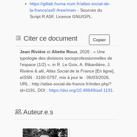
https://gitlab.huma-num.fr/atlas-social-de-
la-france/asf/-/tree/main
- Sources du
Script R ASF, Licence GNU/GPL.
Citer ce document
Jean
Rivière
et
Aliette
Roux
, 2026 : « Une
typologie des divisions socioprofessionnelles de
l’espace (1/2) », in R. Le Goix, A. Ribardière, J.
Rivière &
alii
,
Atlas Social de la France
[En ligne],
eISSN : 3100-0797,
mis à jour le : 06/03/2026,
URL : http://atlas-social-de-france.fr/index.php?
id=1191,
DOI :
https://doi.org/10.48649/asf.1191
.
Auteur.e.s