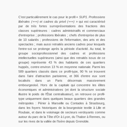
C’est particulièrement le cas pour le profil «
SUP1. Professions
libérales (+++) et cadres du privé (+++)
» qui est caractérisé
par de très fortes surreprésentations des fractions des
classes supérieures : cadres administratifs et commerciaux
d'entreprise ; professions libérales ; chefs d'entreprise de plus
de 10 salariés ; professions de l'information, des arts et des
spectacles ; mais aussi retraités anciens cadres pour lesquels
l’entre-soi se prolonge après la période d’activité. Au total, le
groupe socioprofessionnel des cadres et professions
intellectuelles supérieures (ainsi que des retraités issus de ce
groupe) représente 43 % des habitants de ces quartiers
huppés, contre environ 13 % en moyenne nationale. Parmi les
589 quartiers classés dans ce profil-type, 90 % se trouvent
dans l’aire d’attraction parisienne, et 366 d’entre eux sont
localisés dans un Paris désormais massivement
embourgeoisé. Hors de la capitale qui concentre les élites
économiques et administratives (et dont la structure sociale
illustre le poids de l’État centralisateur), on retrouve ce profil-
type uniquement dans quelques beaux quartiers des grandes
métropoles : Périer à Marseille ou Contades à Strasbourg,
dans les foyers historiques de la bourgeoisie textile à Lille et
Roubaix, et dans le voisinage de secteurs verdoyants comme
autour du parc de la Tête d’Or à Lyon, du Thabor à Rennes, ou
sur les rives de la vallée de l’Isère depuis Grenoble.