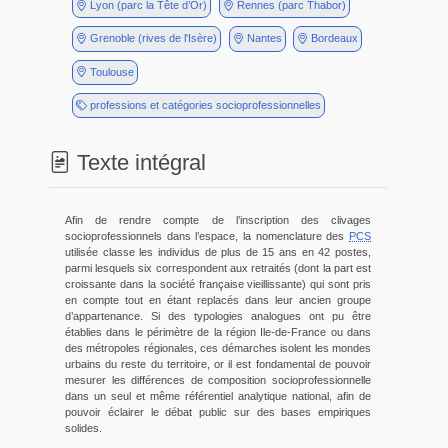
Lyon (parc la Tête d’Or)
Rennes (parc Thabor)
Grenoble (rives de l'Isère)
Nantes
Bordeaux
Toulouse
professions et catégories socioprofessionnelles
Texte intégral
Afin de rendre compte de l’inscription des clivages
socioprofessionnels dans l’espace, la nomenclature des
PCS
utilisée classe les individus de plus de 15 ans en 42 postes,
parmi lesquels six correspondent aux retraités (dont la part est
croissante dans la société française vieillissante) qui sont pris
en compte tout en étant replacés dans leur ancien groupe
d’appartenance. Si des typologies analogues ont pu être
établies dans le périmètre de la région Ile-de-France ou dans
des métropoles régionales, ces démarches isolent les mondes
urbains du reste du territoire, or il est fondamental de pouvoir
mesurer les différences de composition socioprofessionnelle
dans un seul et même référentiel analytique national, afin de
pouvoir éclairer le débat public sur des bases empiriques
solides.