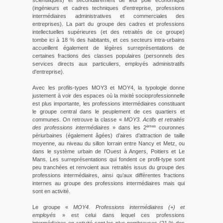
scientifiques) et secondairement de leur pôle économique
(ingénieurs et cadres techniques d'entreprise, professions
intermédiaires administratives et commerciales des
entreprises). La part du groupe des cadres et professions
intellectuelles supérieures (et des retraités de ce groupe)
tombe ici à 18 % des habitants, et ces secteurs intra-urbains
accueillent également de légères surreprésentations de
certaines fractions des classes populaires (personnels des
services directs aux particuliers, employés administratifs
d'entreprise).
Avec les profils-types MOY3 et MOY4, la typologie donne
justement à voir des espaces où la mixité socioprofessionnelle
est plus importante, les professions intermédiaires constituant
le groupe central dans le peuplement de ces quartiers et
communes. On retrouve la classe «
MOY3. Actifs et retraités
èmes
des professions intermédiaires
» dans les 2
couronnes
périurbaines (également âgées) d’aires d’attraction de taille
moyenne, au niveau du sillon lorrain entre Nancy et Metz, ou
dans le système urbain de l’Ouest à Angers, Poitiers et Le
Mans. Les surreprésentations qui fondent ce profil-type sont
peu tranchées et renvoient aux retraités issus du groupe des
professions intermédiaires, ainsi qu’aux différentes fractions
internes au groupe des professions intermédiaires mais qui
sont en activité.
Le groupe «
MOY4. Professions intermédiaires (+) et
employés
» est celui dans lequel ces professions