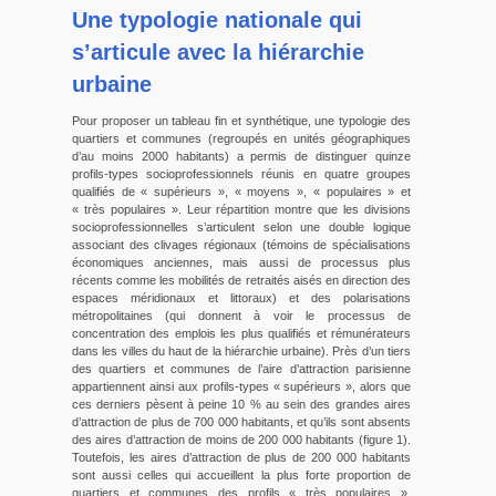
Une typologie nationale qui
s’articule avec la hiérarchie
urbaine
Pour proposer un tableau fin et synthétique, une typologie des
quartiers et communes (regroupés en unités géographiques
d’au moins 2000 habitants) a permis de distinguer quinze
profils-types socioprofessionnels réunis en quatre groupes
qualifiés de « supérieurs », « moyens », « populaires » et
« très populaires ». Leur répartition montre que les divisions
socioprofessionnelles s’articulent selon une double logique
associant des clivages régionaux (témoins de spécialisations
économiques anciennes, mais aussi de processus plus
récents comme les mobilités de retraités aisés en direction des
espaces méridionaux et littoraux) et des polarisations
métropolitaines (qui donnent à voir le processus de
concentration des emplois les plus qualifiés et rémunérateurs
dans les villes du haut de la hiérarchie urbaine). Près d’un tiers
des quartiers et communes de l’aire d’attraction parisienne
appartiennent ainsi aux profils-types « supérieurs », alors que
ces derniers pèsent à peine 10 % au sein des grandes aires
d’attraction de plus de 700 000 habitants, et qu’ils sont absents
des aires d’attraction de moins de 200 000 habitants (figure 1).
Toutefois, les aires d’attraction de plus de 200 000 habitants
sont aussi celles qui accueillent la plus forte proportion de
quartiers et communes des profils « très populaires »,