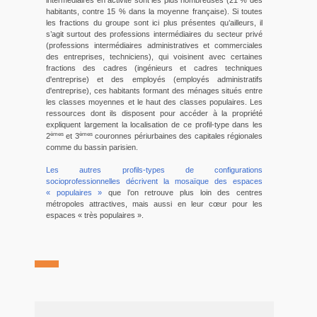
intermédiaires en activité sont les plus nombreuses (21 % des
habitants, contre 15 % dans la moyenne française). Si toutes
les fractions du groupe sont ici plus présentes qu’ailleurs, il
s’agit surtout des professions intermédiaires du secteur privé
(professions intermédiaires administratives et commerciales
des entreprises, techniciens), qui voisinent avec certaines
fractions des cadres (ingénieurs et cadres techniques
d'entreprise) et des employés (employés administratifs
d'entreprise), ces habitants formant des ménages situés entre
les classes moyennes et le haut des classes populaires. Les
ressources dont ils disposent pour accéder à la propriété
expliquent largement la localisation de ce profil-type dans les
èmes
èmes
2
et 3
couronnes périurbaines des capitales régionales
comme du bassin parisien.
Les autres profils-types de configurations
socioprofessionnelles décrivent la mosaïque des espaces
« populaires »
que l’on retrouve plus loin des centres
métropoles attractives, mais aussi en leur cœur pour les
espaces « très populaires ».