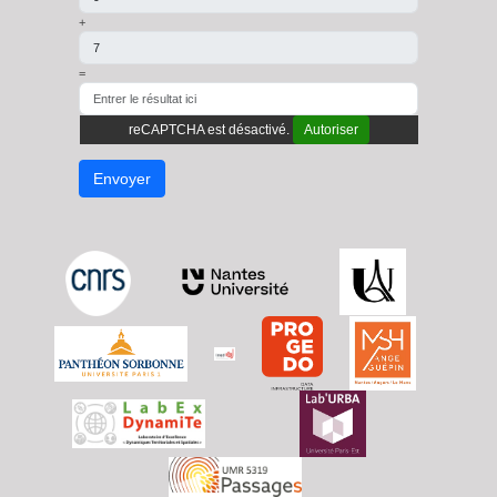
+
=
reCAPTCHA est désactivé.
Autoriser
Envoyer