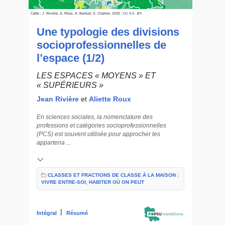
Carte : J. Rivière, A. Roux, A. Beroud, S. Charrier, 2025 - CC 4.0 - BY
Une typologie des divisions
socioprofessionnelles de
l’espace (1/2)
LES ESPACES « MOYENS » ET
« SUPÉRIEURS »
Jean Rivière
et
Aliette Roux
En sciences sociales, la nomenclature des
professions et catégories socioprofessionnelles
(PCS) est souvent utilisée pour approcher les
appartena ...
CLASSES ET FRACTIONS DE CLASSE À LA MAISON :
VIVRE ENTRE-SOI, HABITER OÙ ON PEUT
|
Intégral
Résumé