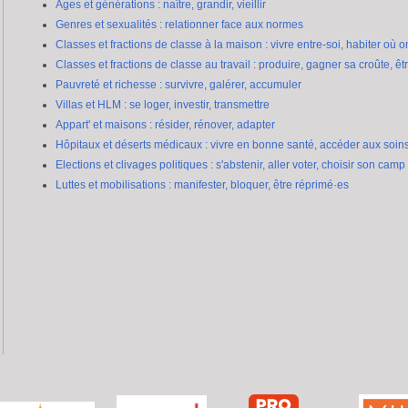
Ages et générations : naître, grandir, vieillir
Genres et sexualités : relationner face aux normes
Classes et fractions de classe à la maison : vivre entre-soi, habiter où o
Classes et fractions de classe au travail : produire, gagner sa croûte, êt
Pauvreté et richesse : survivre, galérer, accumuler
Villas et HLM : se loger, investir, transmettre
Appart' et maisons : résider, rénover, adapter
Hôpitaux et déserts médicaux : vivre en bonne santé, accéder aux soin
Elections et clivages politiques : s'abstenir, aller voter, choisir son camp
Luttes et mobilisations : manifester, bloquer, être réprimé·es