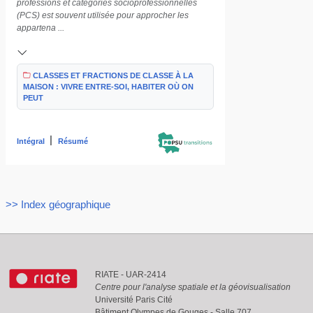
professions et catégories socioprofessionnelles
(PCS) est souvent utilisée pour approcher les
appartena ...
CLASSES ET FRACTIONS DE CLASSE À LA
MAISON : VIVRE ENTRE-SOI, HABITER OÙ ON
PEUT
|
Intégral
Résumé
>> Index géographique
RIATE - UAR-2414
Centre pour l'analyse spatiale et la géovisualisation
Université Paris Cité
Bâtiment Olympes de Gouges - Salle 707