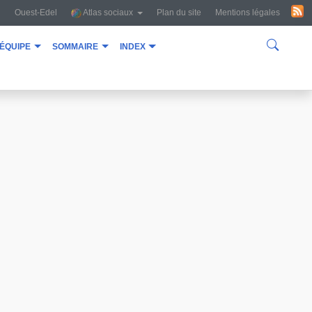
Ouest-Edel
Atlas sociaux
Plan du site
Mentions légales
équipe
sommaire
index