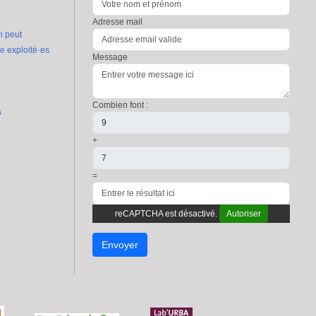
Adresse mail
n peut
re exploité·es
Message
Combien font :
s
+
=
reCAPTCHA est désactivé.
Autoriser
Envoyer