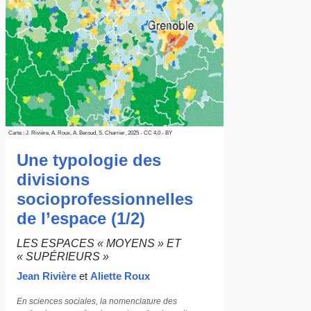
Carte : J. Rivière, A. Roux, A. Beroud, S. Charrier, 2025 - CC 4.0 - BY
Une typologie des
divisions
socioprofessionnelles
de l’espace (1/2)
LES ESPACES « MOYENS » ET
« SUPÉRIEURS »
Jean Rivière
et
Aliette Roux
En sciences sociales, la nomenclature des