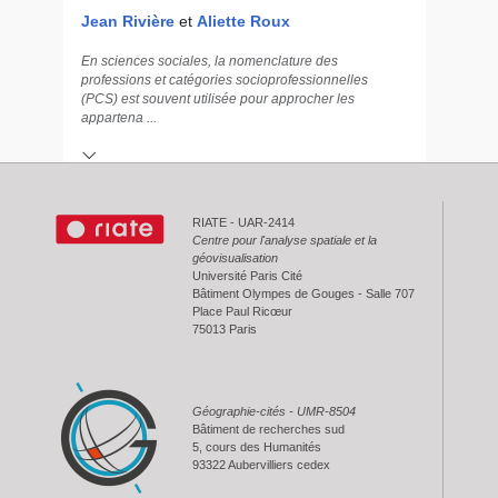
Jean Rivière
et
Aliette Roux
En sciences sociales, la nomenclature des
professions et catégories socioprofessionnelles
(PCS) est souvent utilisée pour approcher les
>> Index géographique
appartena ...
CLASSES ET FRACTIONS DE CLASSE À LA MAISON :
VIVRE ENTRE-SOI, HABITER OÙ ON PEUT
RIATE - UAR-2414
Centre pour l'analyse spatiale et la
géovisualisation
|
Intégral
Résumé
Université Paris Cité
Bâtiment Olympes de Gouges - Salle 707
Place Paul Ricœur
75013 Paris
Géographie-cités - UMR-8504
Bâtiment de recherches sud
5, cours des Humanités
93322 Aubervilliers cedex