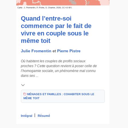
Carte : J. Fromentin, P. Pistre, S. Charrier, 2026, CC 4.0 BY.
Quand l’entre-soi
commence par le fait de
vivre en couple sous le
même toit
Julie Fromentin
et
Pierre Pistre
Où habitent les couples de profils sociaux
proches ? Cette question revient à poser celle de
l’homogamie sociale, un phénomène mal connu
dans ses ...
MÉNAGES ET FAMILLES : COHABITER SOUS LE
MÊME TOIT
|
Intégral
Résumé