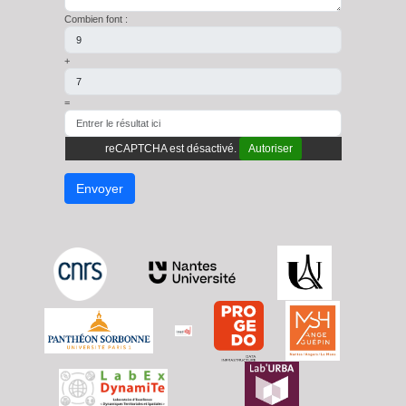
Combien font :
+
=
reCAPTCHA est désactivé.
Autoriser
Envoyer