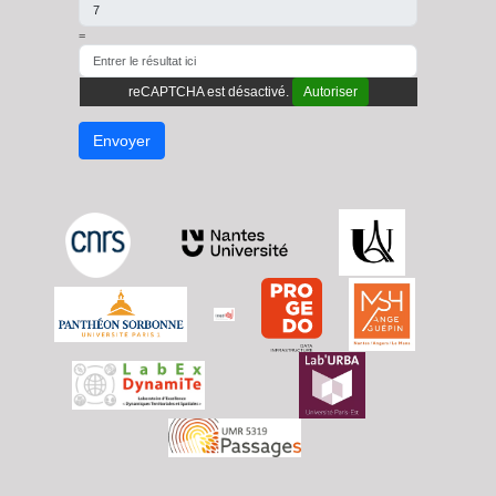
=
reCAPTCHA est désactivé.
Autoriser
Envoyer