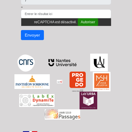
=
reCAPTCHA est désactivé.
Autoriser
Envoyer