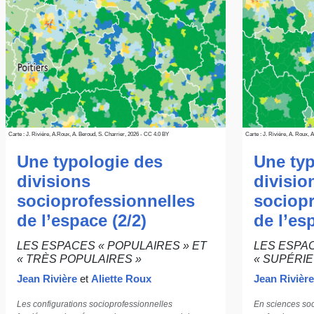
Carte : J. Rivière, A. Roux, 
Carte : J. Rivière, A.Roux, A. Beroud, S. Charrier, 2026 - CC 4.0 BY
Une typ
Une typologie des
divisio
divisions
sociopr
socioprofessionnelles
de l’es
de l’espace (2/2)
LES ESPAC
LES ESPACES « POPULAIRES » ET
« SUPÉRIE
« TRÈS POPULAIRES »
Jean Rivière
Jean Rivière
et
Aliette Roux
En sciences soc
Les configurations socioprofessionnelles