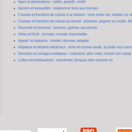
Ages et générations : naître, grandir, vieillir
Genres et sexualités : relationner face aux normes
Classes et fractions de classe à la maison : vivre entre-soi, habiter où o
Classes et fractions de classe au travail : produire, gagner sa croûte, êt
Pauvreté et richesse : survivre, galérer, accumuler
Villas et HLM : se loger, investir, transmettre
Appart' et maisons : résider, rénover, adapter
Hôpitaux et déserts médicaux : vivre en bonne santé, accéder aux soin
Elections et clivages politiques : s'abstenir, aller voter, choisir son camp
Luttes et mobilisations : manifester, bloquer, être réprimé·es