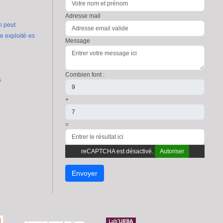
Adresse mail
n peut
re exploité·es
Message
Combien font :
s
+
=
reCAPTCHA est désactivé.
Autoriser
Envoyer