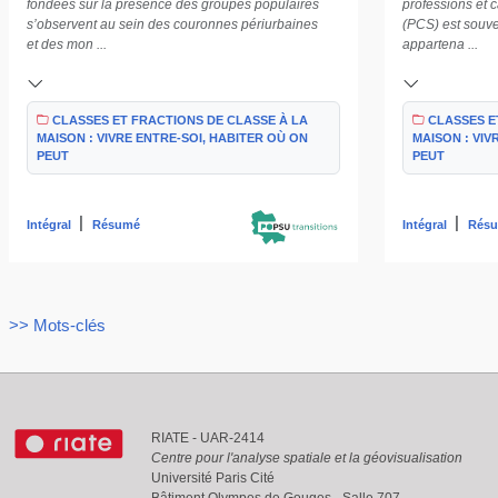
professions et 
fondées sur la présence des groupes populaires
(PCS) est souve
s’observent au sein des couronnes périurbaines
appartena ...
et des mon ...
CLASSES E
CLASSES ET FRACTIONS DE CLASSE À LA
MAISON : VIV
MAISON : VIVRE ENTRE-SOI, HABITER OÙ ON
PEUT
PEUT
|
|
Intégral
Rés
Intégral
Résumé
>> Mots-clés
RIATE - UAR-2414
Centre pour l'analyse spatiale et la géovisualisation
Université Paris Cité
Bâtiment Olympes de Gouges - Salle 707