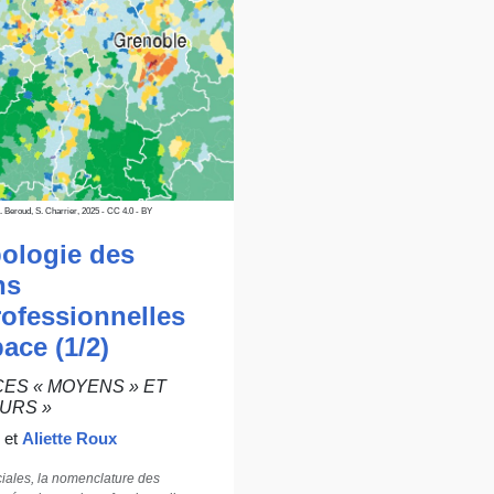
A. Beroud, S. Charrier, 2025 - CC 4.0 - BY
ologie des
ns
ofessionnelles
pace (1/2)
ES « MOYENS » ET
URS »
et
Aliette Roux
iales, la nomenclature des