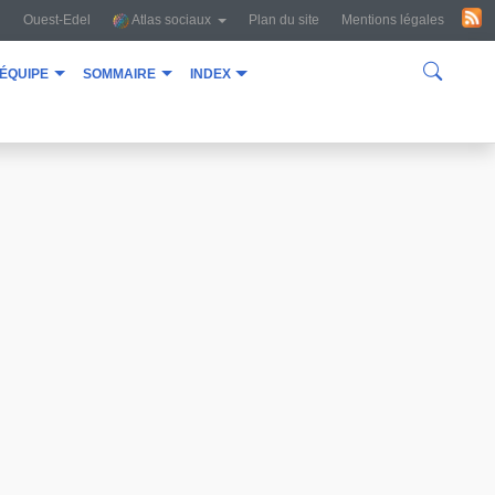
Ouest-Edel
Atlas sociaux
Plan du site
Mentions légales
équipe
sommaire
index