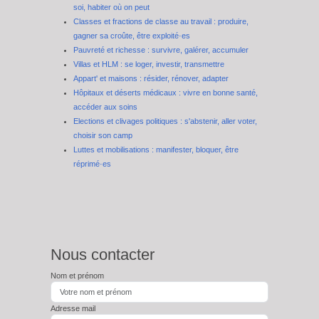
soi, habiter où on peut
Classes et fractions de classe au travail : produire,
gagner sa croûte, être exploité·es
Pauvreté et richesse : survivre, galérer, accumuler
Villas et HLM : se loger, investir, transmettre
Appart' et maisons : résider, rénover, adapter
Hôpitaux et déserts médicaux : vivre en bonne santé,
accéder aux soins
Elections et clivages politiques : s'abstenir, aller voter,
choisir son camp
Luttes et mobilisations : manifester, bloquer, être
réprimé·es
Nous contacter
Nom et prénom
Adresse mail