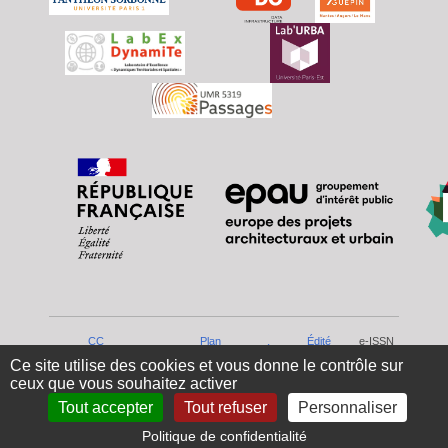
CC
Plan
Édité
e-ISSN
© 2025-
Mentions
Accès
4.0 -
du
par
: 3100-
Ce site utilise des cookies et vous donne le contrôle sur
2026
légales
réservé
By
site
Lodel
0797
ceux que vous souhaitez activer
Tout accepter
Tout refuser
Personnaliser
Politique de confidentialité