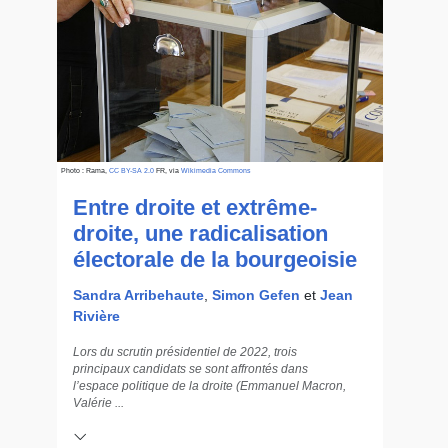
Photo : Rama,
CC BY-SA 2.0
FR, via
Wikimedia Commons
Entre droite et extrême-
droite, une radicalisation
électorale de la bourgeoisie
Sandra Arribehaute
,
Simon Gefen
et
Jean
Rivière
Lors du scrutin présidentiel de 2022, trois
principaux candidats se sont affrontés dans
l’espace politique de la droite (Emmanuel Macron,
Valérie ...