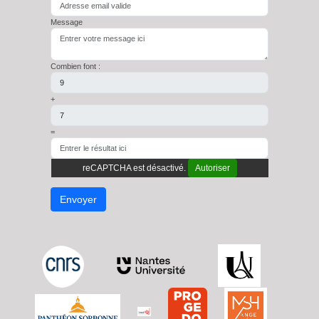
Message
Combien font :
+
=
reCAPTCHA est désactivé.
Autoriser
Envoyer