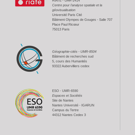
RIATE - UAR-2414
Centre pour l'analyse spatiale et la
géovisualisation
Université Paris Cité
Bâtiment Olympes de Gouges - Salle 707
Place Paul Ricœur
75013 Paris
Géographie-cités - UMR-8504
Bâtiment de recherches sud
5, cours des Humanités
93322 Aubervilliers cedex
ESO - UMR-6590
Espaces et Sociétés
Site de Nantes
Nantes Université - IGARUN
Campus du Tertre
44312 Nantes Cedex 3