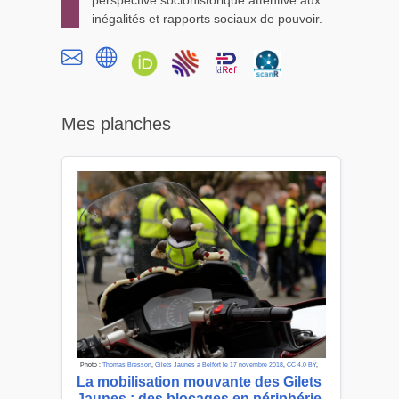
inégalités et rapports sociaux de pouvoir.
Mes planches
Photo :
Thomas Bresson
,
Gilets Jaunes à Belfort le 17 novembre 2018
,
CC 4.0 BY
,
La mobilisation mouvante des Gilets
Jaunes : des blocages en périphérie