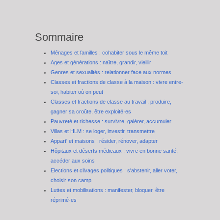
Sommaire
Ménages et familles : cohabiter sous le même toit
Ages et générations : naître, grandir, vieillir
Genres et sexualités : relationner face aux normes
Classes et fractions de classe à la maison : vivre entre-
soi, habiter où on peut
Classes et fractions de classe au travail : produire,
gagner sa croûte, être exploité·es
Pauvreté et richesse : survivre, galérer, accumuler
Villas et HLM : se loger, investir, transmettre
Appart' et maisons : résider, rénover, adapter
Hôpitaux et déserts médicaux : vivre en bonne santé,
accéder aux soins
Elections et clivages politiques : s'abstenir, aller voter,
choisir son camp
Luttes et mobilisations : manifester, bloquer, être
réprimé·es