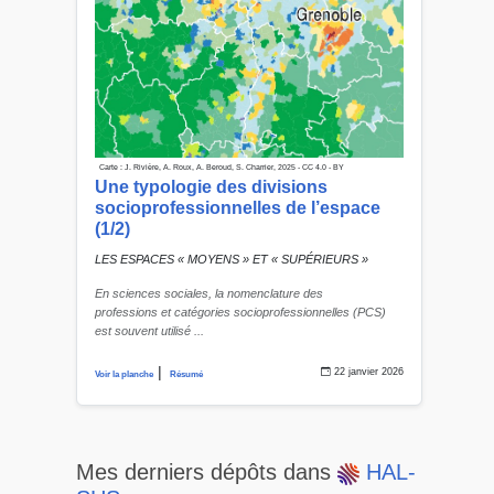
Carte : J. Rivière, A. Roux, A. Beroud, S. Charrier, 2025 - CC 4.0 - BY
Une typologie des divisions
socioprofessionnelles de l’espace
(1/2)
LES ESPACES « MOYENS » ET « SUPÉRIEURS »
En sciences sociales, la nomenclature des
professions et catégories socioprofessionnelles (PCS)
est souvent utilisé ...
|
22 janvier 2026
Voir la planche
Résumé
Mes derniers dépôts dans
HAL-