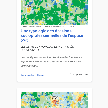
Carte : J. Rivière, A.Roux, A. Beroud, S. Charrier, 2026 - CC 4.0 BY
Une typologie des divisions
socioprofessionnelles de l’espace
(2/2)
LES ESPACES « POPULAIRES » ET « TRÈS
POPULAIRES »
Les configurations socioprofessionnelles fondées sur
la présence des groupes populaires s’observent au
sein des cou ...
|
23 janvier 2026
Voir la planche
Résumé