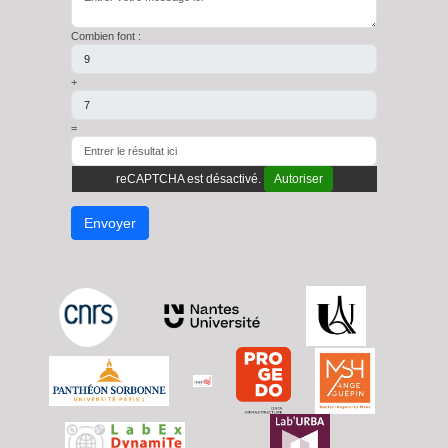
Combien font :
+
=
reCAPTCHA est désactivé.
Autoriser
Envoyer