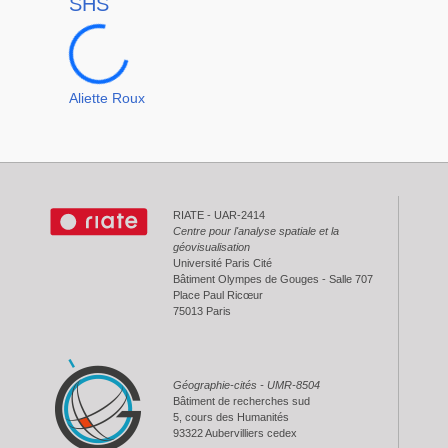
SHS
08c5a77e35b2a9c0582b196
Aliette Roux
RIATE - UAR-2414
Centre pour l'analyse spatiale et la
géovisualisation
Université Paris Cité
Bâtiment Olympes de Gouges - Salle 707
Place Paul Ricœur
75013 Paris
Géographie-cités - UMR-8504
Bâtiment de recherches sud
5, cours des Humanités
93322 Aubervilliers cedex