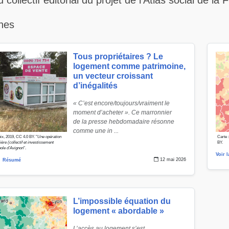
ollectif éditorial du projet de l'Atlas social de la 
hes
Tous propriétaires ? Le
logement comme patrimoine,
un vecteur croissant
d’inégalités
« C’est encore/toujours/vraiment le
moment d’acheter ». Ce marronnier
de la presse hebdomadaire résonne
comme une in ...
x, 2019, CC 4.0 BY. "
Une opération
Carte 
ère (collectif et investissement
BY.
pole d'Avignon
".
Voir 
12 mai 2026
Résumé
L’impossible équation du
logement « abordable »
L’accès au logement s’est