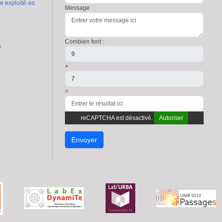
re exploité·es
Message
Combien font :
s
+
=
reCAPTCHA est désactivé.
Autoriser
Envoyer