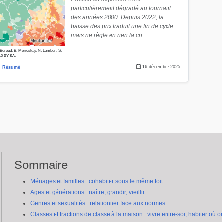
particulièrement dégradé au tournant
des années 2000. Depuis 2022, la
baisse des prix traduit une fin de cycle
mais ne règle en rien la cri ...
. Beroud, B. Mericskay, N. Lambert, S.
4.0 BY-SA.
16 décembre 2025
Résumé
Sommaire
Ménages et familles : cohabiter sous le même toit
Ages et générations : naître, grandir, vieillir
Genres et sexualités : relationner face aux normes
Classes et fractions de classe à la maison : vivre entre-soi, habiter où o