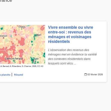
France
Vivre ensemble ou vivre
entre-soi : revenus des
ménages et voisinages
résidentiels
L’observation des revenus des
ménages met en évidence la variété
des contextes résidentiels dans
lesquels sont vécu ...
: A. Beroud, A. Ribardière, S. Charrier, 2026, CC 4.0
|
02 février 2026
la planche
Résumé