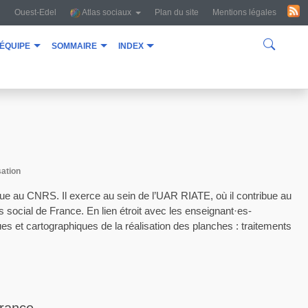
Ouest-Edel
Atlas sociaux
Plan du site
Mentions légales
équipe
sommaire
index
sation
que au CNRS. Il exerce au sein de l’UAR RIATE, où il contribue au
 social de France. En lien étroit avec les enseignant·es-
ues et cartographiques de la réalisation des planches : traitements