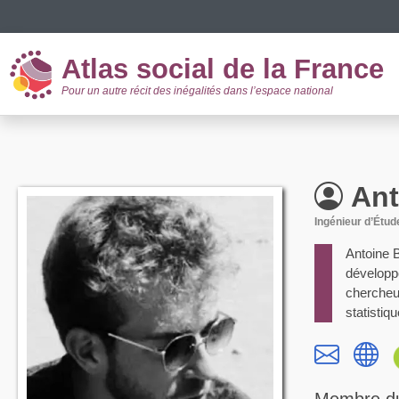
Panneau de gestion des cookies
Atlas social de la France
Pour un autre récit des inégalités dans l’espace national
Ant
Ingénieur d’Étud
Antoine B
développe
chercheur
statistiq