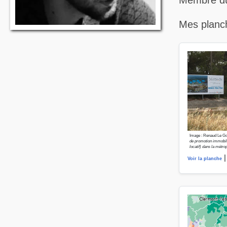
Membre du c
Mes planc
Image : Renaud Le Goi
de promotion immobili
locatif) dans la métro
|
Voir la planche