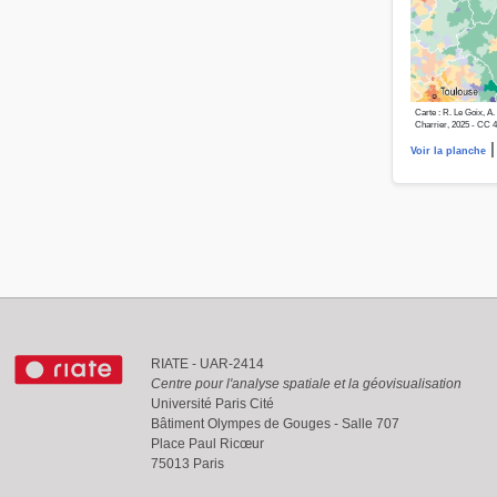
Carte : R. Le Goix, A
Charrier, 2025 - CC 
|
Voir la planche
RIATE - UAR-2414
Centre pour l'analyse spatiale et la géovisualisation
Université Paris Cité
Bâtiment Olympes de Gouges - Salle 707
Place Paul Ricœur
75013 Paris