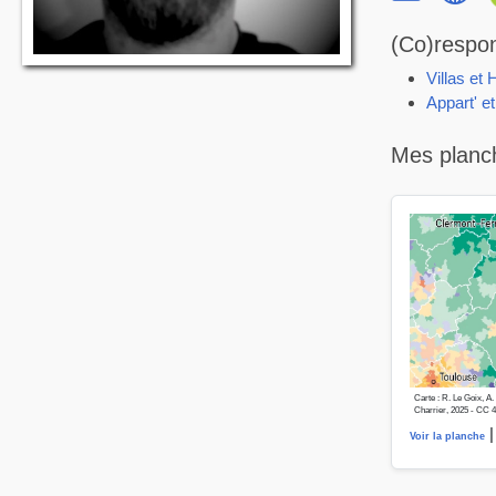
(Co)respon
Villas et 
Appart' e
Mes planc
Carte : R. Le Goix, A
Charrier, 2025 - CC 
|
Voir la planche