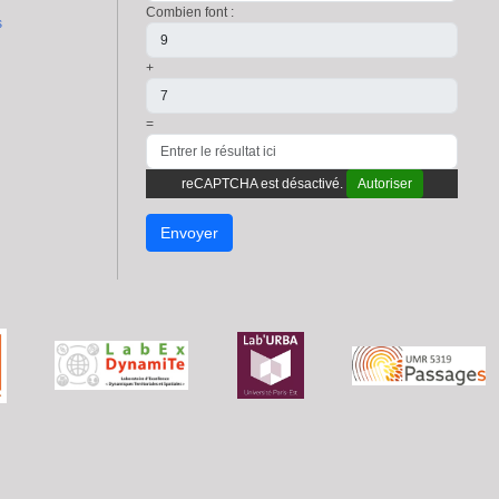
Combien font :
s
+
=
reCAPTCHA est désactivé.
Autoriser
Envoyer