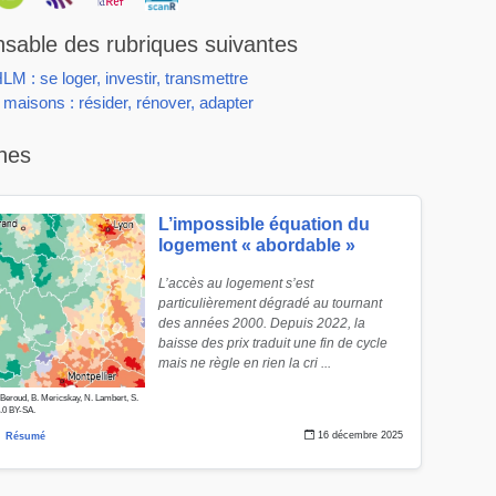
sable des rubriques suivantes
HLM : se loger, investir, transmettre
t maisons : résider, rénover, adapter
hes
L’impossible équation du
logement « abordable »
L’accès au logement s’est
particulièrement dégradé au tournant
des années 2000. Depuis 2022, la
baisse des prix traduit une fin de cycle
mais ne règle en rien la cri ...
. Beroud, B. Mericskay, N. Lambert, S.
4.0 BY-SA.
16 décembre 2025
Résumé