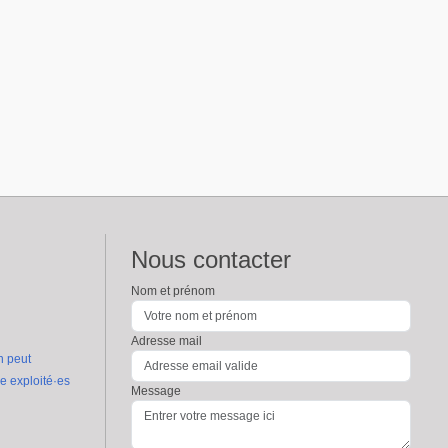
Nous contacter
Nom et prénom
Adresse mail
n peut
re exploité·es
Message