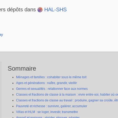
e41c7f42cbb54077
ers dépôts dans
HAL-SHS
ay
Sommaire
Ménages et familles : cohabiter sous le même toit
Ages et générations : naître, grandir, vieillir
Genres et sexualités : relationner face aux normes
Classes et fractions de classe à la maison : vivre entre-soi, habiter où o
Classes et fractions de classe au travail : produire, gagner sa croûte, êt
Pauvreté et richesse : survivre, galérer, accumuler
Villas et HLM : se loger, investir, transmettre
Appart' et maisons : résider, rénover, adapter