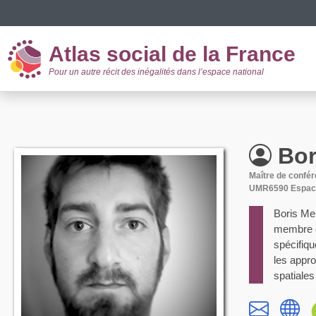
Panneau de gestion des cookies
Atlas social de la France
Pour un autre récit des inégalités dans l’espace national
Bor
Maître de confé
UMR6590 Espace
Boris Me
membre d
spécifiq
les appr
spatiales