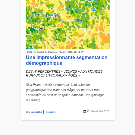
Carte : A. Beroud, S. Charrier, J. Rivière - 2025, CC 4.0 BY
Une impressionnante segmentation
démographique
DES HYPERCENTRES « JEUNES » AUX MONDES
RURAUX ET LITTORAUX « ÂGÉS »
Si la France vieillit rapidement, la distribution
géographique des tranches d’âge est pourtant très
contrastée au sein de l’espace national. Une typologie
qui disting ...
|
26 décembre 2025
Voir la planche
Résumé