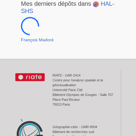
23e7aa281dd93808374da
Mes derniers dépôts dans
HAL-
SHS
François Madoré
RIATE - UAR-2414
Centre pour l'analyse spatiale et la
géovisualisation
Université Paris Cité
Bâtiment Olympes de Gouges - Salle 707
Place Paul Ricœur
75013 Paris
Géographie-cités - UMR-8504
Bâtiment de recherches sud