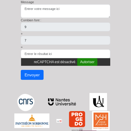
Message
Combien font :
+
=
reCAPTCHA est désactivé.
Autoriser
Envoyer