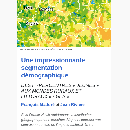
Carte : A. Beroud, S. Charrier, J. Rivière - 2025, CC 4.0 BY
Une impressionnante
segmentation
démographique
DES HYPERCENTRES « JEUNES »
AUX MONDES RURAUX ET
LITTORAUX « ÂGÉS »
François Madoré
et
Jean Rivière
Si la France vieillit rapidement, la distribution
géographique des tranches d’âge est pourtant très
contrastée au sein de l’espace national. Une t ...