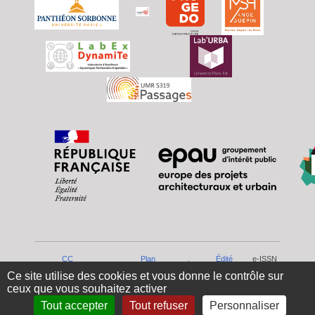
CC
Plan
Édité
e-ISSN
© 2025-
Mentions
Accès
4.0 -
du
par
: 3100-
Ce site utilise des cookies et vous donne le contrôle sur
2026
légales
réservé
By
site
Lodel
0797
ceux que vous souhaitez activer
Tout accepter
Tout refuser
Personnaliser