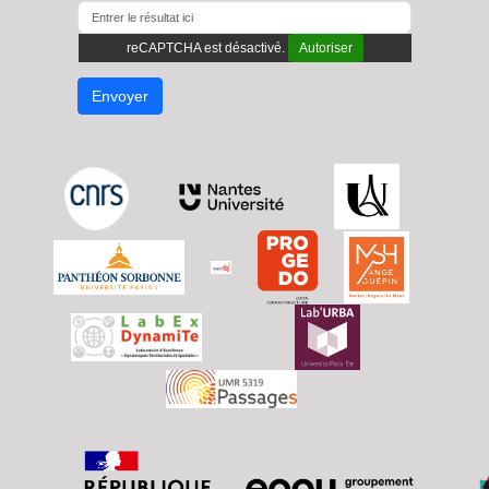
reCAPTCHA est désactivé.
Autoriser
Envoyer