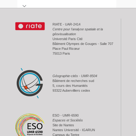
MÉNAGES ET FAMILLES : COHABITER SOUS LE
MÊME TOIT
RIATE - UAR-2414
Centre pour l'analyse spatiale et la
géovisualisation
|
Intégral
Résumé
Université Paris Cité
Bâtiment Olympes de Gouges - Salle 707
Place Paul Ricœur
75013 Paris
Géographie-cités - UMR-8504
Bâtiment de recherches sud
5, cours des Humanités
93322 Aubervilliers cedex
ESO - UMR-6590
Espaces et Sociétés
Site de Nantes
Nantes Université - IGARUN
Campus du Tertre