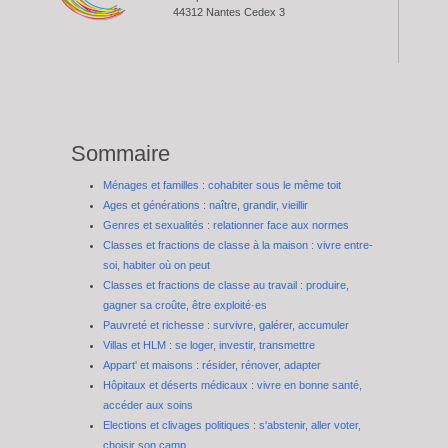
44312 Nantes Cedex 3
Sommaire
Ménages et familles : cohabiter sous le même toit
Ages et générations : naître, grandir, vieillir
Genres et sexualités : relationner face aux normes
Classes et fractions de classe à la maison : vivre entre-
soi, habiter où on peut
Classes et fractions de classe au travail : produire,
gagner sa croûte, être exploité·es
Pauvreté et richesse : survivre, galérer, accumuler
Villas et HLM : se loger, investir, transmettre
Appart' et maisons : résider, rénover, adapter
Hôpitaux et déserts médicaux : vivre en bonne santé,
accéder aux soins
Elections et clivages politiques : s'abstenir, aller voter,
choisir son camp