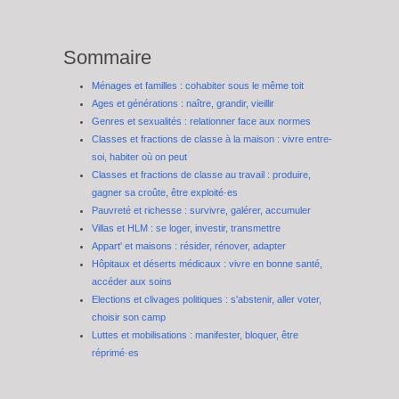
Sommaire
Ménages et familles : cohabiter sous le même toit
Ages et générations : naître, grandir, vieillir
Genres et sexualités : relationner face aux normes
Classes et fractions de classe à la maison : vivre entre-
soi, habiter où on peut
Classes et fractions de classe au travail : produire,
gagner sa croûte, être exploité·es
Pauvreté et richesse : survivre, galérer, accumuler
Villas et HLM : se loger, investir, transmettre
Appart' et maisons : résider, rénover, adapter
Hôpitaux et déserts médicaux : vivre en bonne santé,
accéder aux soins
Elections et clivages politiques : s'abstenir, aller voter,
choisir son camp
Luttes et mobilisations : manifester, bloquer, être
réprimé·es