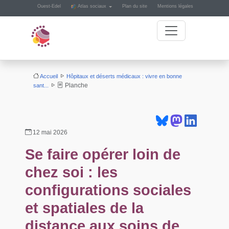
Panneau de gestion des cookies
Ouest-Edel
Atlas sociaux
Plan du site
Mentions légales
Accueil
Hôpitaux et déserts médicaux : vivre en bonne
Planche
sant...
12 mai 2026
Se faire opérer loin de
chez soi : les
configurations sociales
et spatiales de la
distance aux soins de