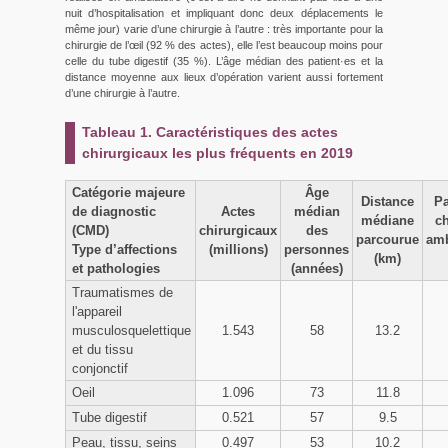
nuit d’hospitalisation et impliquant donc deux déplacements le
même jour) varie d’une chirurgie à l’autre : très importante pour la
chirurgie de l’œil (92 % des actes), elle l’est beaucoup moins pour
celle du tube digestif (35 %). L’âge médian des patient·es et la
distance moyenne aux lieux d’opération varient aussi fortement
d’une chirurgie à l’autre.
Tableau 1. Caractéristiques des actes
chirurgicaux les plus fréquents en 2019
Catégorie majeure
Âge
Distance
Pa
de diagnostic
Actes
médian
médiane
ch
(CMD)
chirurgicaux
des
parcourue
amb
Type d’affections
(millions)
personnes
(km)
et pathologies
(années)
Traumatismes de
l'appareil
musculosquelettique
1.543
58
13.2
et du tissu
conjonctif
Oeil
1.096
73
11.8
Tube digestif
0.521
57
9.5
Peau, tissu, seins
0.497
53
10.2