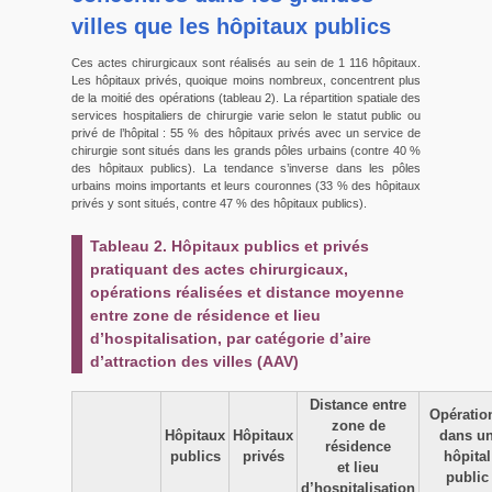
villes que les hôpitaux publics
Ces actes chirurgicaux sont réalisés au sein de 1 116 hôpitaux.
Les hôpitaux privés, quoique moins nombreux, concentrent plus
de la moitié des opérations (tableau 2). La répartition spatiale des
services hospitaliers de chirurgie varie selon le statut public ou
privé de l’hôpital : 55 % des hôpitaux privés avec un service de
chirurgie sont situés dans les grands pôles urbains (contre 40 %
des hôpitaux publics). La tendance s’inverse dans les pôles
urbains moins importants et leurs couronnes (33 % des hôpitaux
privés y sont situés, contre 47 % des hôpitaux publics).
Tableau 2. Hôpitaux publics et privés
pratiquant des actes chirurgicaux,
opérations réalisées et distance moyenne
entre zone de résidence et lieu
d’hospitalisation, par catégorie d’aire
d’attraction des villes (AAV)
Distance entre
Opératio
zone de
Hôpitaux
Hôpitaux
dans u
résidence
publics
privés
hôpital
et lieu
public
d’hospitalisation