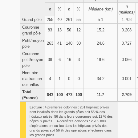
n
n
%
n
%
Médiane (km)
(millions)
Grand pôle
255
40
261
55
5.1
1.708
Couronne
83
13
56
12
15.2
0.208
grand pôle
Petit/moyen
263
41
140
30
24.6
0.727
pôle
Couronne
petit/moyen
38
6
16
3
19.6
0.066
pôle
Hors aire
d’attraction
4
1
0
0
34.2
0.001
des villes
Total
643
100
473
100
11.7
2.709
(France)
Lecture
: 4 premières colonnes : 261 hôpitaux privés
sont localisés dans les grands pôles soit 55 % des
hôpitaux privés, 56 dans leurs couronnes soit 12 % des
hôpitaux privés… 4 dernières colonnes : 2 205 000
d’opérations ont eu lieu dans les hôpitaux privés des
grands pôles soit 56 % des opérations effectuées dans
les grands pôles.