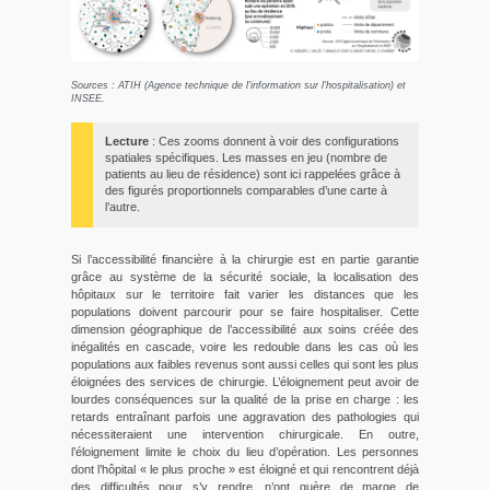
Sources : ATIH (Agence technique de l'information sur l'hospitalisation) et
INSEE.
Lecture
: Ces zooms donnent à voir des configurations
spatiales spécifiques. Les masses en jeu (nombre de
patients au lieu de résidence) sont ici rappelées grâce à
des figurés proportionnels comparables d’une carte à
l’autre.
Si l’accessibilité financière à la chirurgie est en partie garantie
grâce au système de la sécurité sociale, la localisation des
hôpitaux sur le territoire fait varier les distances que les
populations doivent parcourir pour se faire hospitaliser. Cette
dimension géographique de l’accessibilité aux soins créée des
inégalités en cascade, voire les redouble dans les cas où les
populations aux faibles revenus sont aussi celles qui sont les plus
éloignées des services de chirurgie. L’éloignement peut avoir de
lourdes conséquences sur la qualité de la prise en charge : les
retards entraînant parfois une aggravation des pathologies qui
nécessiteraient une intervention chirurgicale. En outre,
l’éloignement limite le choix du lieu d’opération. Les personnes
dont l’hôpital « le plus proche » est éloigné et qui rencontrent déjà
des difficultés pour s’y rendre, n’ont guère de marge de