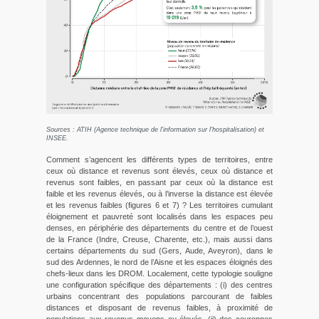
Sources : ATIH (Agence technique de l'information sur l'hospitalisation) et
INSEE.
Comment s’agencent les différents types de territoires, entre
ceux où distance et revenus sont élevés, ceux où distance et
revenus sont faibles, en passant par ceux où la distance est
faible et les revenus élevés, ou à l’inverse la distance est élevée
et les revenus faibles (figures 6 et 7) ? Les territoires cumulant
éloignement et pauvreté sont localisés dans les espaces peu
denses, en périphérie des départements du centre et de l’ouest
de la France (Indre, Creuse, Charente, etc.), mais aussi dans
certains départements du sud (Gers, Aude, Aveyron), dans le
sud des Ardennes, le nord de l’Aisne et les espaces éloignés des
chefs-lieux dans les DROM. Localement, cette typologie souligne
une configuration spécifique des départements : (i) des centres
urbains concentrant des populations parcourant de faibles
distances et disposant de revenus faibles, à proximité de
populations aux revenus moyens ou élevés, (ii) des couronnes