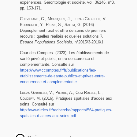
expériences. Gérontologie et société, vol. 36146, n°3,
pp. 153-171.
Chevillard
, G.,
Mousques
, J.,
Lucas-Gabrielli
, V.,
Bourgueil
, Y.,
Rican
, S.,
Salem
, G. (2016).
Dépeuplement rural et offre de soins de premiers
recours : quelles réalités et quelles solutions ?.
Espace Populations Sociétés
, n°2015/3-2016/1.
Cour des Comptes. (2023). Les établissements de
santé privé et public, entre concurrence et
complémentarité. Consulté sur
https://www.ccomptes.fr/fr/publications/les-
etablissements-de-sante-publics-et-prives-entre-
concurrence-et-complementarite
Lucas-Gabrielli
, V.,
Pierre
, A.,
Com-Ruelle
, L.,
Coldefy
, M. (2016). Pratiques spatiales d’accès aux
soins. Consulté sur
http://www.irdes.fr/recherche/rapports/564-pratiques-
spatiales-d-acces-aux-soins.pdf