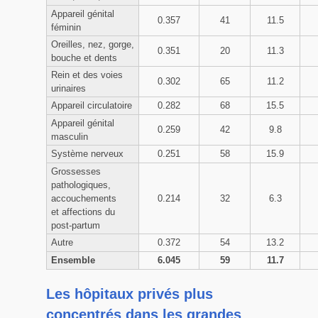
Appareil génital
0.357
41
11.5
féminin
Oreilles, nez, gorge,
0.351
20
11.3
bouche et dents
Rein et des voies
0.302
65
11.2
urinaires
Appareil circulatoire
0.282
68
15.5
Appareil génital
0.259
42
9.8
masculin
Système nerveux
0.251
58
15.9
Grossesses
pathologiques,
accouchements
0.214
32
6.3
et affections du
post-partum
Autre
0.372
54
13.2
Ensemble
6.045
59
11.7
Les hôpitaux privés plus
concentrés dans les grandes