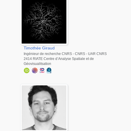
Timothée
Giraud
Ingénieur de recherche CNRS - CNRS - UAR CNRS
2414 RIATE Centre d’Analyse Spatiale et de
Géovisualitsation