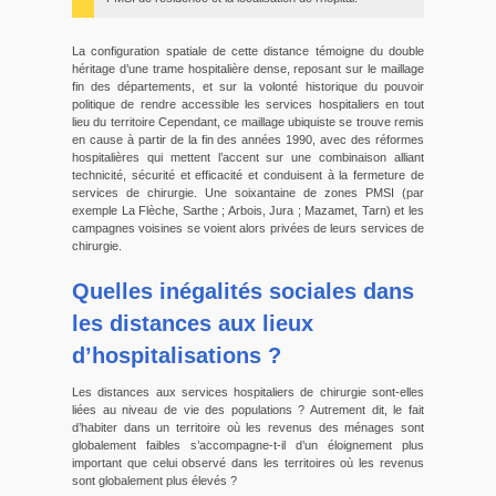
La configuration spatiale de cette distance témoigne du double
héritage d’une trame hospitalière dense, reposant sur le maillage
fin des départements, et sur la volonté historique du pouvoir
politique de rendre accessible les services hospitaliers en tout
lieu du territoire Cependant, ce maillage ubiquiste se trouve remis
en cause à partir de la fin des années 1990, avec des réformes
hospitalières qui mettent l’accent sur une combinaison alliant
technicité, sécurité et efficacité et conduisent à la fermeture de
services de chirurgie. Une soixantaine de zones PMSI (par
exemple La Flèche, Sarthe ; Arbois, Jura ; Mazamet, Tarn) et les
campagnes voisines se voient alors privées de leurs services de
chirurgie.
Quelles inégalités sociales dans
les distances aux lieux
d’hospitalisations ?
Les distances aux services hospitaliers de chirurgie sont-elles
liées au niveau de vie des populations ? Autrement dit, le fait
d’habiter dans un territoire où les revenus des ménages sont
globalement faibles s’accompagne-t-il d’un éloignement plus
important que celui observé dans les territoires où les revenus
sont globalement plus élevés ?