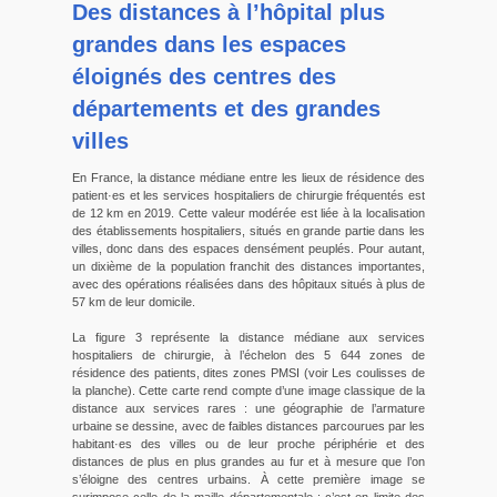
Des distances à l’hôpital plus
grandes dans les espaces
éloignés des centres des
départements et des grandes
villes
En France, la distance médiane entre les lieux de résidence des
patient·es et les services hospitaliers de chirurgie fréquentés est
de 12 km en 2019. Cette valeur modérée est liée à la localisation
des établissements hospitaliers, situés en grande partie dans les
villes, donc dans des espaces densément peuplés. Pour autant,
un dixième de la population franchit des distances importantes,
avec des opérations réalisées dans des hôpitaux situés à plus de
57 km de leur domicile.
La figure 3 représente la distance médiane aux services
hospitaliers de chirurgie, à l’échelon des 5 644 zones de
résidence des patients, dites zones PMSI (voir Les coulisses de
la planche). Cette carte rend compte d’une image classique de la
distance aux services rares : une géographie de l’armature
urbaine se dessine, avec de faibles distances parcourues par les
habitant·es des villes ou de leur proche périphérie et des
distances de plus en plus grandes au fur et à mesure que l’on
s’éloigne des centres urbains. À cette première image se
surimpose celle de la maille départementale : c’est en limite des