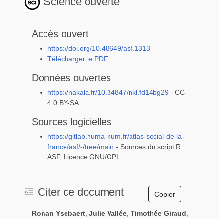
Science ouverte
Accès ouvert
https://doi.org/10.48649/asf.1313
Télécharger le PDF
Données ouvertes
https://nakala.fr/10.34847/nkl.fd14bg29
- CC
4.0 BY-SA
Sources logicielles
https://gitlab.huma-num.fr/atlas-social-de-la-
france/asf/-/tree/main
- Sources du script R
ASF, Licence GNU/GPL.
Citer ce document
Ronan
Ysebaert
,
Julie
Vallée
,
Timothée
Giraud
,